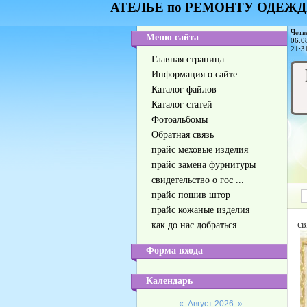
АТЕЛЬЕ по РЕМОНТУ ОДЕЖД
Четв
Меню сайта
06.0
21:3
Главная страница
Информация о сайте
Каталог файлов
Каталог статей
Фотоальбомы
Обратная связь
прайс меховые изделия
прайс замена фурнитуры
свидетельство о гос ...
прайс пошив штор
прайс кожаные изделия
св
как до нас добраться
Форма входа
Календарь
«
Август 2026
»