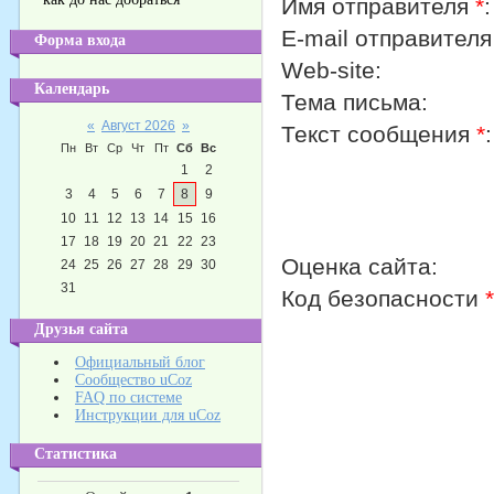
Имя отправителя
*
:
E-mail отправител
Форма входа
Web-site:
Календарь
Тема письма:
«
Август 2026
»
Текст сообщения
*
:
Пн
Вт
Ср
Чт
Пт
Сб
Вс
1
2
3
4
5
6
7
8
9
10
11
12
13
14
15
16
17
18
19
20
21
22
23
Оценка сайта:
24
25
26
27
28
29
30
31
Код безопасности
*
Друзья сайта
Официальный блог
Сообщество uCoz
FAQ по системе
Инструкции для uCoz
Статистика